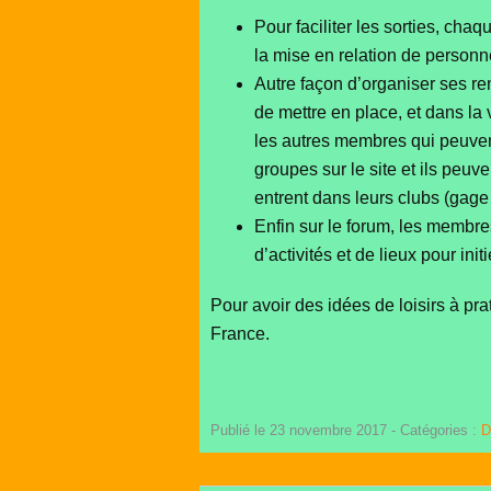
Pour faciliter les sorties, chaq
la mise en relation de personn
Autre façon d’organiser ses renc
de mettre en place, et dans la 
les autres membres qui peuvent
groupes sur le site et ils peuv
entrent dans leurs clubs (gage
Enfin sur le forum, les membres
d’activités et de lieux pour ini
Pour avoir des idées de loisirs à pra
France.
Publié le 23 novembre 2017
- Catégories :
D