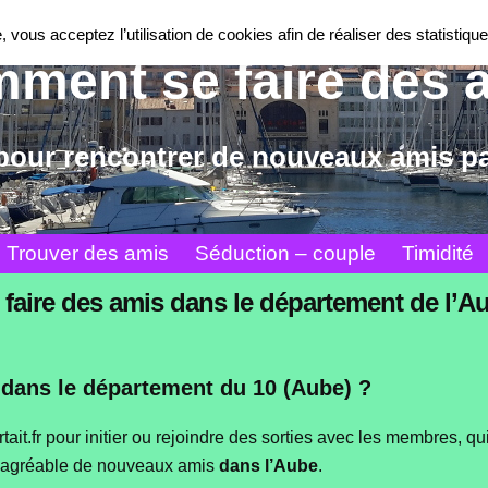
 vous acceptez l’utilisation de cookies afin de réaliser des statistique
ment se faire des 
pour rencontrer de nouveaux amis par
Trouver des amis
Séduction – couple
Timidité
 faire des amis dans le département de l’A
 dans le département du 10 (Aube) ?
tait.fr pour initier ou rejoindre des sorties avec les membres, 
et agréable de nouveaux amis
dans l’Aube
.