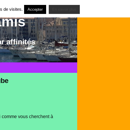
s de visites.
Accepter
En savoir plus
amis
 affinités
ube
qui comme vous cherchent à