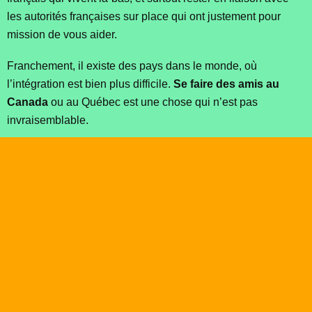
les autorités françaises sur place qui ont justement pour
mission de vous aider.
Franchement, il existe des pays dans le monde, où
l’intégration est bien plus difficile.
Se faire des amis au
Canada
ou au Québec est une chose qui n’est pas
invraisemblable.
De plus, nous vous incitons à vous inscrire sur le réseau si-
on-sortait.fr, dont l’objet est de mettre en relation des
personnes ayant les mêmes affinités, et habitant dans les
mêmes lieux. En quelques clics, et un ou deux messages
privés, vous aurez sans problème, la possibilité de
rencontrer de nouveaux amis
vivant au Canada ou au
Québec, et nouer ce premier contact indispensable pour
prendre pied dans un nouveau pays.
Enfin, peu importe la méthode, pourvu que vous soyez actif