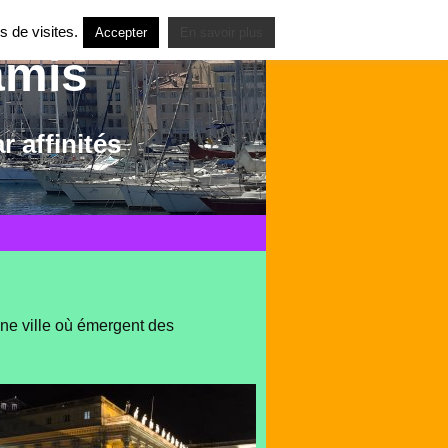
s de visites.
Accepter
En savoir plus
amis
 affinités
une ville où émergent des