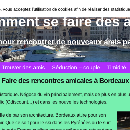
 vous acceptez l’utilisation de cookies afin de réaliser des statistique
ment se faire des 
pour rencontrer de nouveaux amis par
Trouver des amis
Séduction – couple
Timidité
Faire des rencontres amicales à Bordeaux
istorique. Négoce du vin principalement, mais de plus en plus 
ic (Cdiscount…) et dans les nouvelles technologies.
lle de par son architecture, Bordeaux attire pour son
air. Que ce soit pour le ski dans les Pyrénées ou le surf