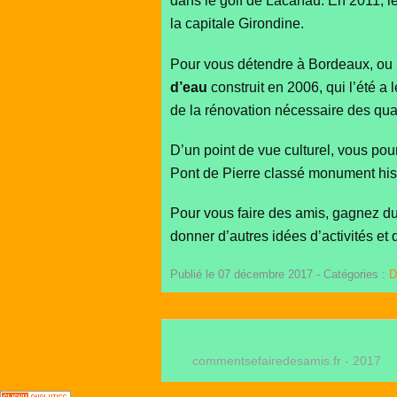
dans le golf de Lacanau. En 2011, l
la capitale Girondine.
Pour vous détendre à Bordeaux, ou 
d’eau
construit en 2006, qui l’été a l
de la rénovation nécessaire des quai
D’un point de vue culturel, vous pou
Pont de Pierre classé monument his
Pour vous faire des amis, gagnez du
donner d’autres idées d’activités et 
Publié le 07 décembre 2017
- Catégories :
D
commentsefairedesamis.fr - 2017