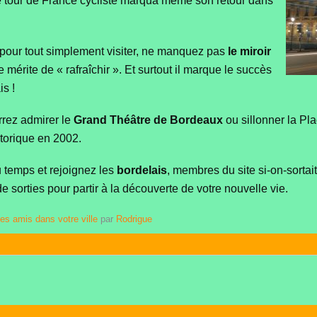
e tour de France cycliste marqua même son retour dans
pour tout simplement visiter, ne manquez pas
le miroir
e mérite de « rafraîchir ». Et surtout il marque le succès
s !
rrez admirer le
Grand Théâtre de Bordeaux
ou sillonner la Pla
torique en 2002.
 temps et rejoignez les
bordelais
, membres du site si-on-sortait.
de sorties pour partir à la découverte de votre nouvelle vie.
es amis dans votre ville
par
Rodrigue